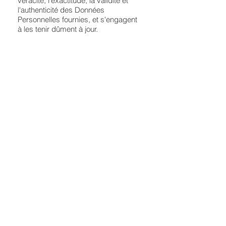
véracité, l'exactitude, la validité et
l'authenticité des Données
Personnelles fournies, et s'engagent
à les tenir dûment à jour.
Si vous souhaitez accéder à vos
données, les modifier, les annuler ou
vous opposer à leur traitement, vous
devez contacter MAPSA S.L. Si
vous le souhaitez, vous pouvez
appeler le
93 870 94 00
ou envoyer
un e-mail à
mapsa@mapsasl.com
Mapsa S.L. - c/ Verge de Núria, 61,
08401, Granollers -
93 870 94 00
AVISO LEGAL