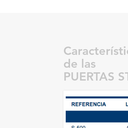
Característi
de las
PUERTAS S