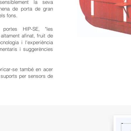
sensiblement la seva
 mena de porta de gran
els fons.
portes HIP-SE, "les
ltament afinat, fruit de
cnologia i l'experiència
mentaris i suggerències
ricar-se també en acer
r suports per sensors de