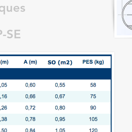
iques
P-SE