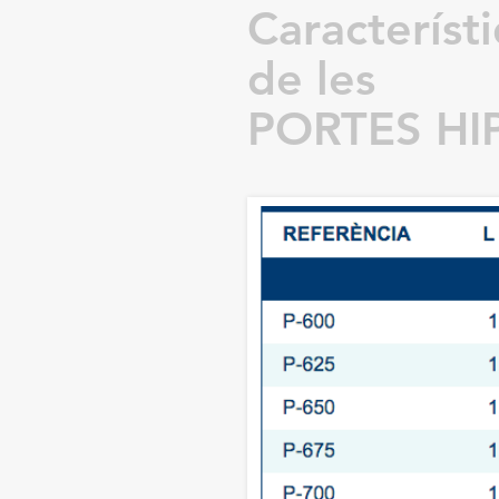
Característ
de les
PORTES HI