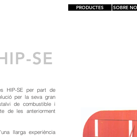
PRODUCTES
SOBRE NO
HIP-SE
es HIP-SE per part de
ució per la seva gran
stalvi de combustible i
cte de les anteriorment
una llarga experiència